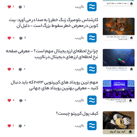
نااریب
۱
۱
کارشناس بلومبرگ زنگ خطر را به صدا در می آورد: بیت
کوین در معرض خطر سقوط بزرگ است - دلیل آن
چیست؟
نااریب
۰
۲
چرا نرخ لحظه‌ای ارزدیجیتال مهم است؟ - معرفی صفحه
نرخ لحظه‌ای ارز های دیجیتال در نااریب
نااریب
۱
۰
مهم ترین رویداد های کریپتویی ۲۰۲۳ که باید دنبال
کنید – معرفی بهترین رویداد های جهانی
نااریب
۰
۰
کیف پول کریپتو چیست؟
نااریب
۱
۰