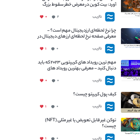
آورد: بیت کوین در معرض خطر سقوط بزرگ
است - دلیل آن چیست؟
نااریب
۰
۲
چرا نرخ لحظه‌ای ارزدیجیتال مهم است؟ -
معرفی صفحه نرخ لحظه‌ای ارز های دیجیتال در
نااریب
نااریب
۱
۰
مهم ترین رویداد های کریپتویی ۲۰۲۳ که باید
دنبال کنید – معرفی بهترین رویداد های
جهانی
نااریب
۰
۰
کیف پول کریپتو چیست؟
نااریب
۱
۰
توکن غیر قابل تعویض یا غیر مثلی (NFT)
چیست؟
نااریب
۱
۰