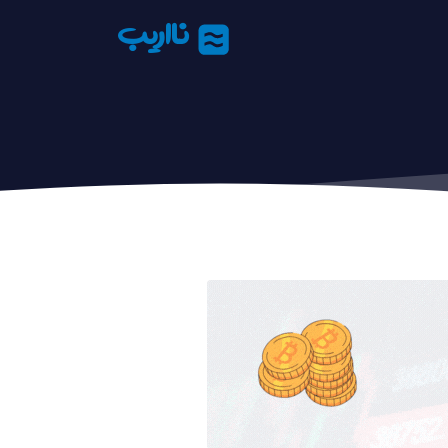
نااریب