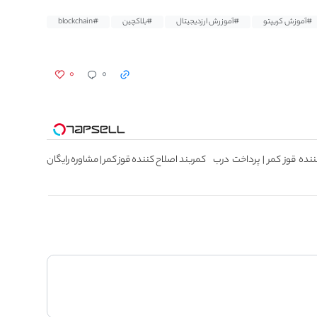
#آموزش کریپتو
#آموزرش ارزدیجیتال
#بلاکچین
#blockchain
۰
۰
ننده قوز کمر | پرداخت درب
کمربند اصلاح کننده قوز کمر | مشاوره رایگان