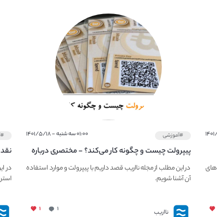
۰۱:۰۰ سه شنبه - ۱۴۰۱/۵/۱۸
#آموزشی
#آ
پیپر‌ولت چیست و چگونه کار می‌کند؟ - مختصری درباره
نقد 
PaperWallet
معرف
های
در این مطلب از مجله نااریب قصد داریم با پیپر‌ولت و موارد استفاده
در ای
آن آشنا شویم.
استرا
۱
۱
نااریب