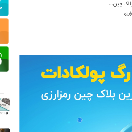
لاک چین...
ارزی