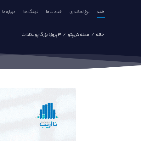
خانه
نرخ لحظه ای
خدمات ما
نهنگ ها
درباره ما
خانه
/
مجله کریپتو
/
۳ پروژه بزرگ پولکادات