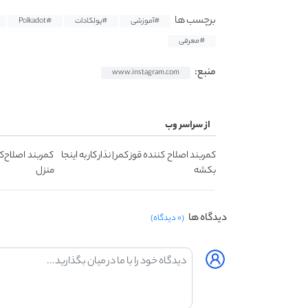
برچسب ها
#آموزشی
#پولکادات
#Polkadot
#معرفی
منبع:
www.instagram.com
از سراسر وب
کمربند اصلاح کننده قوز کمر | نذار کار به اینجا
کمربند اصلاح‌ک
بکشه
منزل
دیدگاه ها
(۰ دیدگاه)