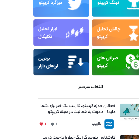
انتخاب سردبیر
فعالان حوزه کریپتو، نااریب یک خبر برای شما
دارد! – دعوت به فعالیت در مجله کریپتو
نااریب
۱
۱
کارشناس بلومبرگ زنگ خطر را به صدا در می