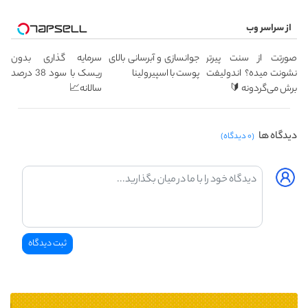
از سراسر وب
صورتت از سنت پیرتر
جوانسازی و آبرسانی بالای
سرمایه گذاری بدون
نشونت میده؟ اندولیفت
پوست با اسپیرولینا
ریسک با سود 38 درصد
برش می‌گردونه 🔰
سالانه📈
دیدگاه ها
(۰ دیدگاه)