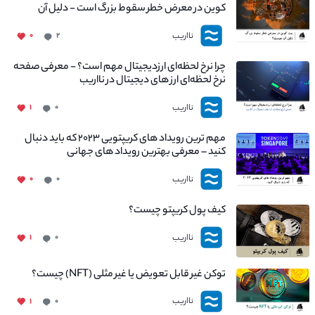
کوین در معرض خطر سقوط بزرگ است - دلیل آن
چیست؟
نااریب
۰
۲
چرا نرخ لحظه‌ای ارزدیجیتال مهم است؟ - معرفی صفحه
نرخ لحظه‌ای ارز های دیجیتال در نااریب
نااریب
۱
۰
مهم ترین رویداد های کریپتویی ۲۰۲۳ که باید دنبال
کنید – معرفی بهترین رویداد های جهانی
نااریب
۰
۰
کیف پول کریپتو چیست؟
نااریب
۱
۰
توکن غیر قابل تعویض یا غیر مثلی (NFT) چیست؟
نااریب
۱
۰