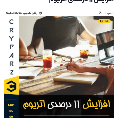
افزایش ۱۱ درصدی اتریوم
زمان تقریبی مطالعه
۱دقیقه
cryparz