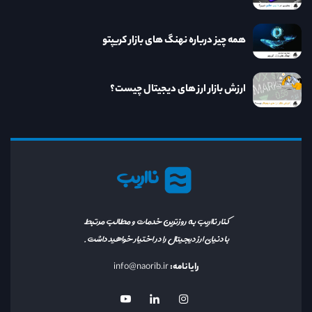
همه چیز درباره نهنگ های بازار کریپتو
ارزش بازار ارز های دیجیتال چیست؟
نااریب
کنار نااریب به روزترین خدمات و مطالب مرتبط
با دنیای ارز دیجیتال را در اختیار خواهید داشت.
رایانامه:
info@naorib.ir