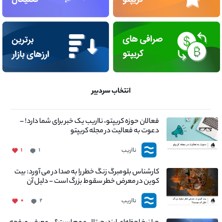
انتخاب سردبیر
فعالان حوزه کریپتو، نااریب یک خبر برای شما دارد! –
دعوت به فعالیت در مجله کریپتو
نااریب
۱
۱
کارشناس بلومبرگ زنگ خطر را به صدا در می آورد: بیت
کوین در معرض خطر سقوط بزرگ است - دلیل آن
چیست؟
نااریب
۰
۲