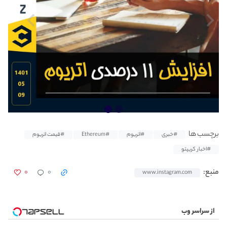
برچسب ها
#خبری
#اتریوم
#Ethereum
#قیمت اتریوم
#اخبار کریپتو
۰
۰
منبع:
www.instagram.com
از سراسر وب