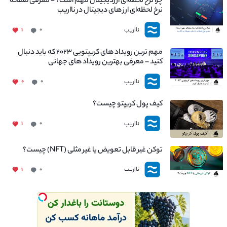
چرا نرخ لحظه‌ای ارزدیجیتال مهم است؟ - معرفی صفحه
نرخ لحظه‌ای ارز های دیجیتال در نااریب
نااریب
۱
۰
مهم ترین رویداد های کریپتویی ۲۰۲۳ که باید دنبال
کنید – معرفی بهترین رویداد های جهانی
نااریب
۰
۰
کیف پول کریپتو چیست؟
نااریب
۱
۰
توکن غیر قابل تعویض یا غیر مثلی (NFT) چیست؟
نااریب
۱
۰