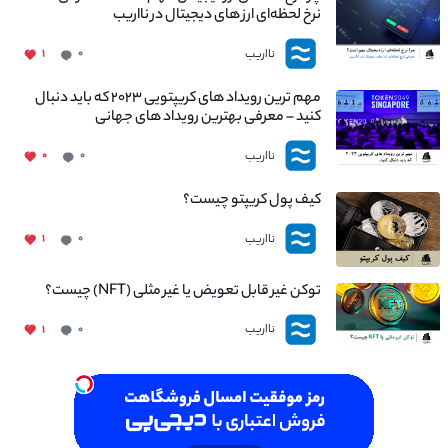
نرخ لحظه‌ای ارز های دیجیتال در نااریب
نااریب
۱
۰
مهم ترین رویداد های کریپتویی ۲۰۲۳ که باید دنبال
کنید – معرفی بهترین رویداد های جهانی
نااریب
۰
۰
کیف پول کریپتو چیست؟
نااریب
۱
۰
توکن غیر قابل تعویض یا غیر مثلی (NFT) چیست؟
نااریب
۱
۰