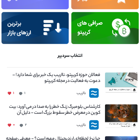
انتخاب سردبیر
فعالان حوزه کریپتو، نااریب یک خبر برای شما دارد! –
دعوت به فعالیت در مجله کریپتو
نااریب
۱
۱
کارشناس بلومبرگ زنگ خطر را به صدا در می آورد: بیت
کوین در معرض خطر سقوط بزرگ است - دلیل آن
چیست؟
نااریب
۰
۲
چرا نرخ لحظه‌ای ارزدیجیتال مهم است؟ - معرفی صفحه