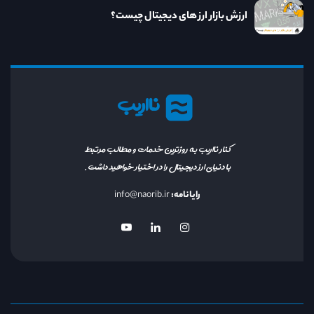
ارزش بازار ارز های دیجیتال چیست؟
نااریب
کنار نااریب به روزترین خدمات و مطالب مرتبط
با دنیای ارز دیجیتال را در اختیار خواهید داشت.
رایانامه:
info@naorib.ir