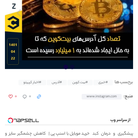
برچسب ها
#خبری
#بیت کوین
#آدرس
#اخبار کریپتو
۰
۰
منبع:
www.instagram.com
از سراسر وب
پیشگیری و درمان کبد
خرید موبایل با اسنپ پی |
کاهش چشمگیر سایز و