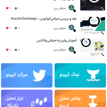
صرافی بین
۱
۱
نقد و بررسی صرافی‌کوکوین – Kucoin Exchange
صرافی بین
۱
۱
آموزش واریز به صرافی والکس
صرافی بین
۱
۰