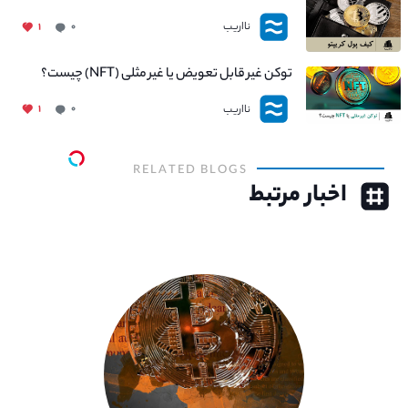
نااریب
۱
۰
توکن غیر قابل تعویض یا غیر مثلی (NFT) چیست؟
نااریب
۱
۰
RELATED BLOGS
اخبار مرتبط