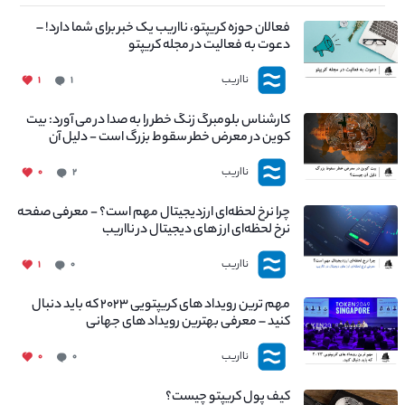
فعالان حوزه کریپتو، نااریب یک خبر برای شما دارد! –
دعوت به فعالیت در مجله کریپتو
نااریب
۱
۱
کارشناس بلومبرگ زنگ خطر را به صدا در می آورد: بیت
کوین در معرض خطر سقوط بزرگ است - دلیل آن
چیست؟
نااریب
۰
۲
چرا نرخ لحظه‌ای ارزدیجیتال مهم است؟ - معرفی صفحه
نرخ لحظه‌ای ارز های دیجیتال در نااریب
نااریب
۱
۰
مهم ترین رویداد های کریپتویی ۲۰۲۳ که باید دنبال
کنید – معرفی بهترین رویداد های جهانی
نااریب
۰
۰
کیف پول کریپتو چیست؟