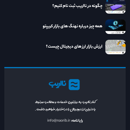
چگونه در نااریب ثبت نام کنیم؟
همه چیز درباره نهنگ های بازار کریپتو
ارزش بازار ارز های دیجیتال چیست؟
نااریب
کنار نااریب به روزترین خدمات و مطالب مرتبط
با دنیای ارز دیجیتال را در اختیار خواهید داشت.
رایانامه:
info@naorib.ir