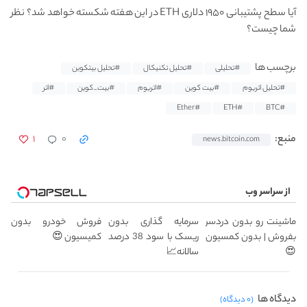
آیا سطح پشتیبانی ۱۹۵۰ دلاری ETH در این هفته شکسته خواهد شد؟ نظر
شما چیست؟
برچسب ها
#تحلیلی
#تحلیل تکنیکال
#تحلیل بیتکوین
#تحلیل اتریوم
#بیت کوین
#اتریوم
#بیت_کوین
#اتر
#Ether
#ETH
#BTC
۱
۰
منبع:
news.bitcoin.com
از سراسر وب
Image failed to load
Image failed to load
Image failed to load
ماشینت رو بدون دردسر
سرمایه گذاری بدون
فروش خودرو بدون
بفروش | بدون کمسیون
ریسک با سود 38 درصد
کمیسیون 😍
😍
سالانه📈
دیدگاه ها
(۰ دیدگاه)