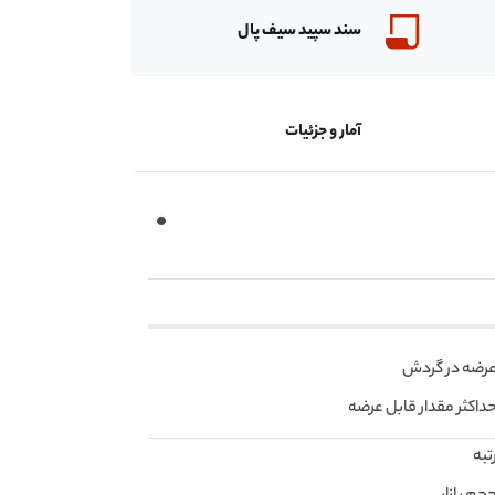
سند سپید
سیف پال
آمار و جزئیات
رضه در گردش
داکثر مقدار قابل عرضه
تبه