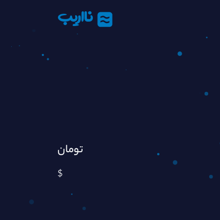
نااریب
تومان
$