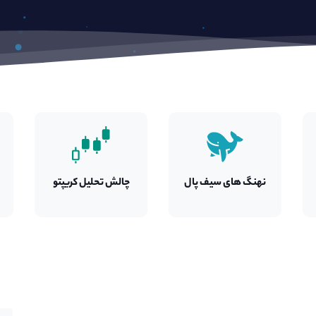
نهنگ های
سیف پال
چالش تحلیل کریپتو