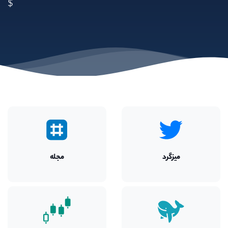
$
میزگرد
مجله