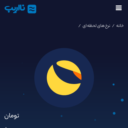
نااریب
خانه
/
نرخ های لحظه ای
/
تومان