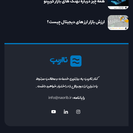
همه چیز درباره نهنگ های بازار کریپتو
ارزش بازار ارز های دیجیتال چیست؟
نااریب
کنار نااریب به روزترین خدمات و مطالب مرتبط
با دنیای ارز دیجیتال را در اختیار خواهید داشت.
رایانامه:
info@naorib.ir