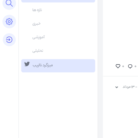
Open search panel
تازه ها
Open settings panel
خبری
آموزشی
login button
تحلیلی
میزگرد نااریب
۰
۰