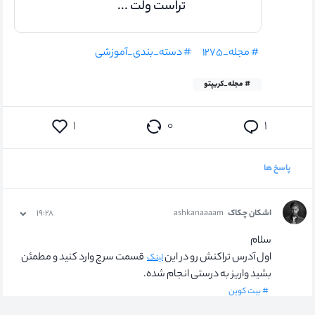
تراست ولت ...
# مجله_۱۲۷۵
# دسته_بندی_آموزشی
# مجله_کریپتو
۰
۱
۱
پاسخ ها
اشکان چکاک
ashkanaaaam
۱۹:۲۸
سلام
اول آدرس تراکنش رو در این
قسمت سرچ وارد کنید و مطمئن
لینک
بشید واریز به درستی انجام شده.
# بیت کوین