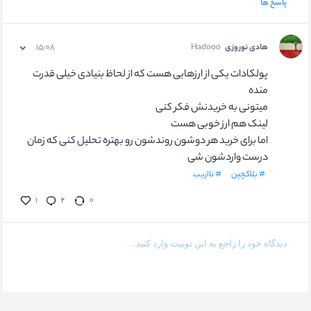
پاسخ ها
هادی نوروزی
Hadooo
۱۵:۰۸
پولکادات یکی از ارزهایی هست که از لحاظ بنیادی خیلی قدرت
منده
میتونی به خریدنش فکر کنی
لینک هم ارز خوبی هست
اما برای خرید هر دوشون روندشون رو بهتره تحلیل کنی که زمان
درست واردشون شی
# بلاکچین
# نااریب
۱
۲
۰