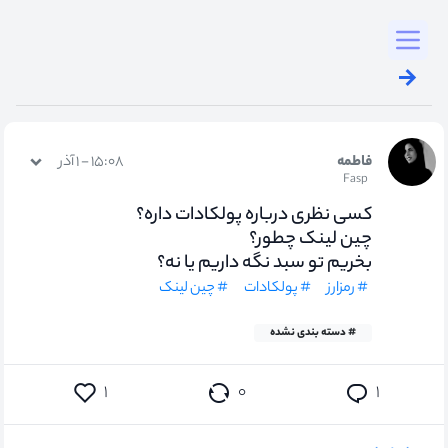
Toggl
فاطمه
۱۵:۰۸ - ۱ آذر
Fasp
کسی نظری درباره پولکادات داره؟
چین لینک چطور؟
بخریم تو سبد نگه داریم یا نه؟
# رمزارز
# پولکادات
# چین لینک
# دسته بندی نشده
۰
۱
۱