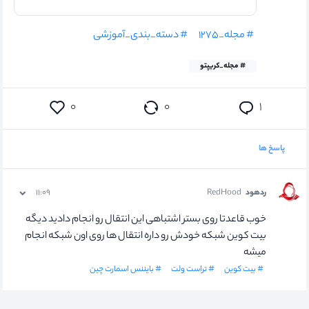
# مجله_۱۲۷۵
# دسته_بندی_آموزشی
# مجله_کریپتو
۰
۰
۱
پاسخ ها
ردهود
RedHood
۱۱:۰۹
خوب قاعدتا روی بستر اشتباهی این انتقال رو انجام دادید دیگه
بیت کوین شبکه خودش رو داره انتقال ها روی اون شبکه انجام
میشه
# بیت کوین
# تراست ولت
# بایننس اسمارت چین
۰
۰
۰