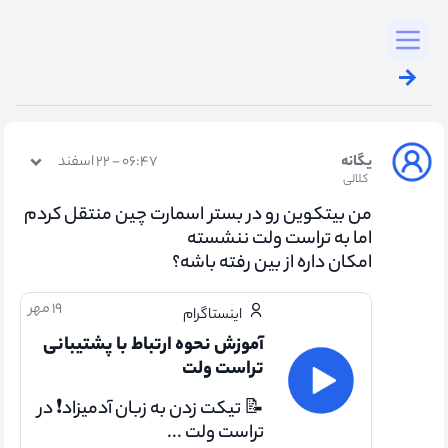
Toggl
یگانه
۰۶:۴۷ - ۲۲ اسفند
کلالی
من بیتکوین رو در بستر اسمارت چین منتقل کردم
اما به تراست ولت ننشسته
امکان داره از بین رفته باشه؟
۱۹ مهر
اینستاگرام
آموزش نحوه ارتباط با پشتیبانی
تراست ولت
📝 تیکت زدن به زبان آدمیزاد❗ در
تراست ولت ...