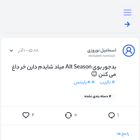
Toggl
اسماعیل نوروزی
۱۵:۰۸ - ۱ آذر
esmaeel.noroozi
بدجور بوی Alt Season میاد شایدم دارن خر داغ
می کنن 😉
# نااریب
# #بایننس
# دسته بندی نشده
۰
۲
۱
پاسخ ها