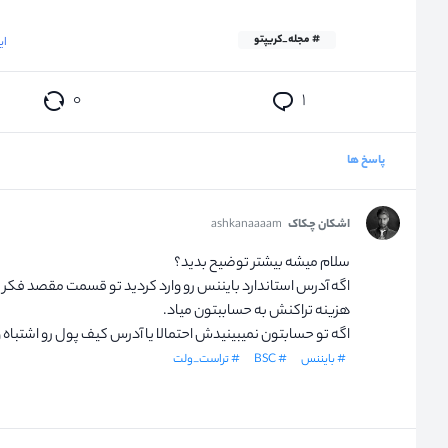
# مجله_کریپتو
این د
۰
۱
پاسخ ها
اشکان چکاک
ashkanaaaam
سلام میشه بیشتر توضیح بدید؟
اگه آدرس استاندارد بایننس رو وارد کردید تو قسمت مقصد فکر 
هزینه تراکنش به حساببتون میاد.
اگه تو حسابتون نمیبینیدش احتمالا یا آدرس کیف پول رو اشتباه 
# بایننس
# BSC
# تراست_ولت