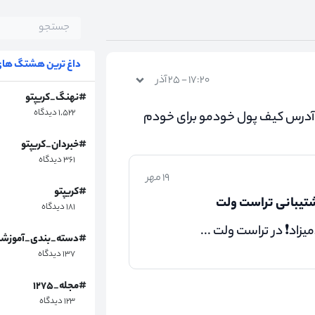
داغ ترین هشتگ های 
۱۷:۲۰ - ۲۵ آذر
#نهنگ_کریپتو
۱,۵۲۲ دیدگاه
برای انتقال ارز bnb به اشتباه آدرس کیف پول خودمو برای خودم
#خبردان_کریپتو
۳۶۱ دیدگاه
۱۹ مهر
#کریپتو
شتیبانی تراست ولت
۱۸۱ دیدگاه
یزاد❗ در تراست ولت ...
#دسته_بندی_آموزش
۱۳۷ دیدگاه
#مجله_۱۲۷۵
۱۲۳ دیدگاه