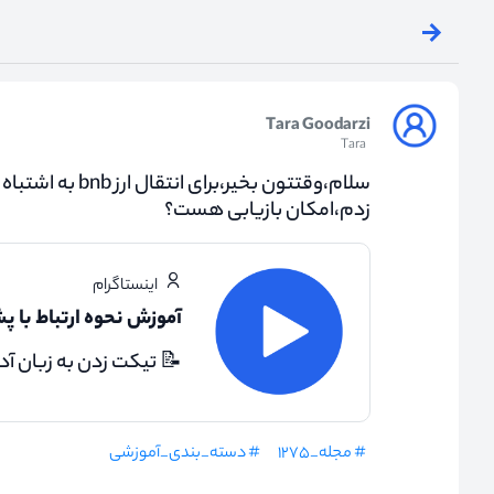
Tara Goodarzi
Tara
سلام،وقتتون بخیر،
زدم،امکان بازیابی هست؟
اینستاگرام
آموزش نحوه ارتباط با پ
📝 تیکت زدن به زبان آدم
# مجله_۱۲۷۵
# دسته_بندی_آموزشی