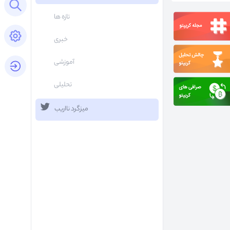
Open search panel
تازه ها
Open settings panel
خبری
آموزشی
login button
تحلیلی
میزگرد نااریب