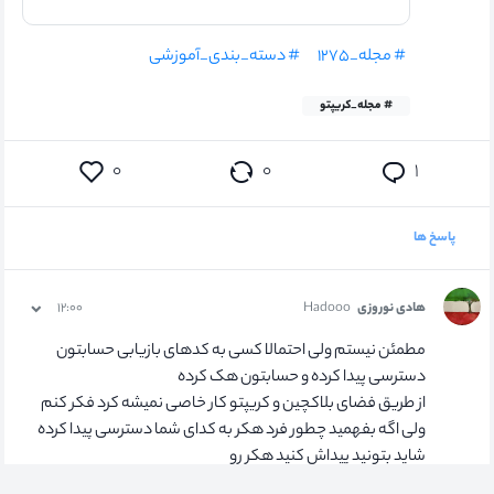
# مجله_۱۲۷۵
# دسته_بندی_آموزشی
# مجله_کریپتو
۰
۰
۱
پاسخ ها
هادی نوروزی
Hadooo
۱۲:۰۰
مطمئن نیستم ولی احتمالا کسی به کدهای بازیابی حسابتون
دسترسی پیدا کرده و حسابتون هک کرده
از طریق فضای بلاکچین و کریپتو کار خاصی نمیشه کرد فکر کنم
ولی اگه بفهمید چطور فرد هکر به کدای شما دسترسی پیدا کرده
شاید بتونید پیداش کنید هکر رو
# تراست_ولت
# trustwallet
# هک