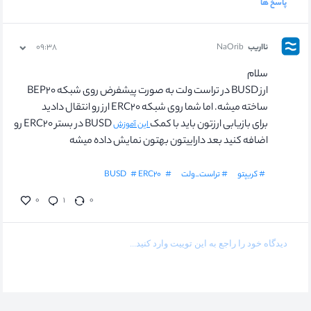
پاسخ ها
نااریب
NaOrib
۰۹:۳۸
سلام
ارز BUSD در تراست ولت به صورت پیشفرض روی شبکه BEP۲۰
ساخته میشه. اما شما روی شبکه ERC۲۰ ارز رو انتقال دادید
برای بازیابی ارزتون باید با کمک
BUSD در بستر ERC۲۰ رو
این آموزش
اضافه کنید بعد داراییتون بهتون نمایش داده میشه
# کریپتو
# تراست_ولت
# BUSD
# ERC۲۰
۰
۱
۰