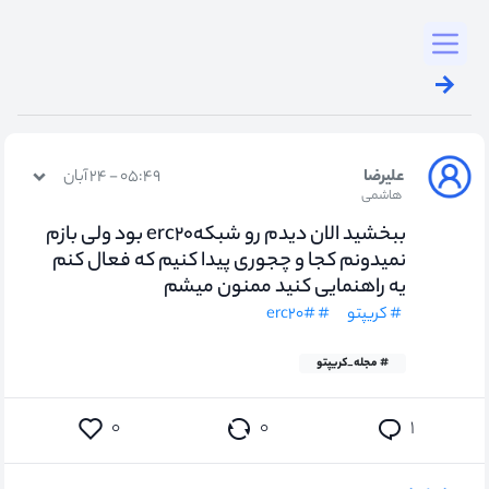
Toggl
علیرضا
۰۵:۴۹ - ۲۴ آبان
هاشمی
ببخشید الان دیدم رو شبکهerc۲۰ بود ولی بازم
نمیدونم کجا و چجوری پیدا کنیم که فعال کنم
یه راهنمایی کنید ممنون میشم
# کریپتو
# #erc۲۰
# مجله_کریپتو
۰
۰
۱