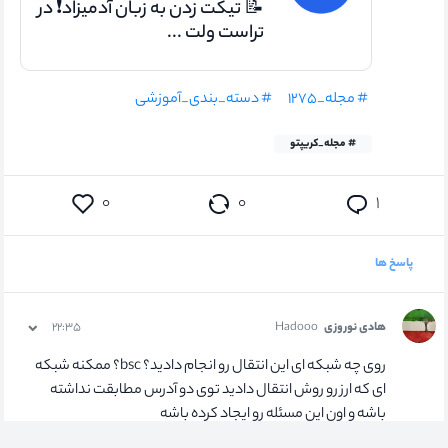
📝 تیکت زدن به زبان آدمیزاد❗ در
تراست ولت ...
# مجله_۱۲۷۵
# دسته_بندی_آموزشی
# مجله_کریپتو
۰
۰
۱
پاسخ ها
هادی نوروزی
Hadooo
۲۲:۳۵
روی چه شبکه ای این انتقال رو انجام دادید؟ bsc؟ ممکنه شبکه
ای که ارز رو روش انتقال دادید توی دو آدرس مطابقت نداشته
باشه و اون این مسئله رو ایجاد کرده باشه
# تراست ولت
# نوبیتکس
# Busd