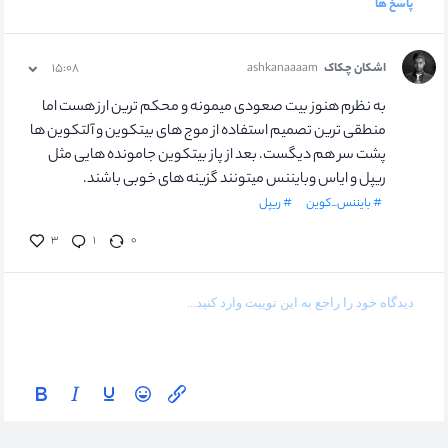
پاسخ ها
اشکان چکاک
ashkanaaaam
۱۵:۰۸
به نظرم هنوز بیت صعودی میمونه و محکم ترین ارز هست اما
منطقی ترین تصمیم استفاده از موج های بیتکوین و آلتکوین ها
پشت سر هم دیگست. بعد از پاز بیتکوین جامونده هایی مثل
ریپل و ایاس وبایننس میتونند گزینه های خوبی باشند.
# بایننس_کوین
# ریپل
۳
۱
۰
کریپتو