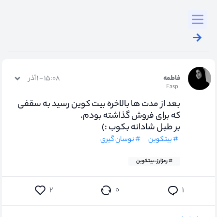
Toggl
فاطمه
۱۵:۰۸ - ۱ آذر
Fasp
بعد از مدت ها بالاخره بیت کوین رسید به سقفی
که برای فروش گذاشته بودم.
بر طبل شادانه بکوب :)
# بیتکوین
# نوسان گیری
# رمزارز-بیتکوین
۰
۲
۱