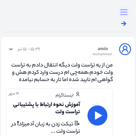
Toggl
amin
۱۵:۲۹ - ۱۵ تیر
mohammad
من از یه تراست ولت دیگه انتقال دادم به تراست
ولت خودم،همه‌چی ام درست وارد کردم هش و
گواهی ام تایید شده اما تار به حسابم نیامده
۱۹ مهر
اینستاگرام
آموزش نحوه ارتباط با پشتیبانی
تراست ولت
📝 تیکت زدن به زبان آدمیزاد❗ در
تراست ولت ...