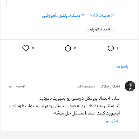
# مجله_۱۲۷۵
# دسته_بندی_آموزشی
# مجله_کریپتو
۰
۰
۱
پاسخ ها
اشکان چکاک
ashkanaaaam
۰۸:۰۳
سلام احتمالا پروتکل درستی رو ایمپورت نکردید
تتر مبتنی به TRC۲۰ رو به صورت دستی روی تراست ولت خودتون
ایمپورت کنید احتمالا مشکل حل میشه
# کریپتو
۰
۰
۰