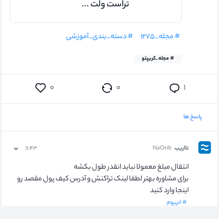
تراست ولت ...
# مجله_۱۲۷۵
# دسته_بندی_آموزشی
# مجله_کریپتو
۰
۰
۱
پاسخ ها
نااریب
NaOrib
۱۱:۴۳
انتقال مبلغ معمولا نباید انقدر طول بکشه
برای مشاوره بهتر لطفا لینک تراکنش و آدرس کیف پول مقصد رو
اینجا وارد کنید
# اتریوم