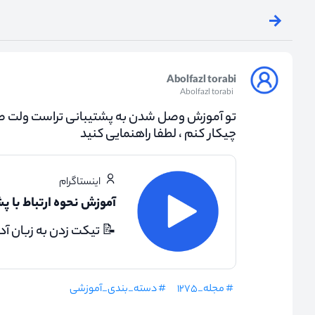
Abolfazl torabi
Abolfazl torabi
تو آموزش وصل شدن به پشتیبانی تراست ولت ص
چیکار کنم ، لطفا راهنمایی کنید
اینستاگرام
آموزش نحوه ارتباط با پ
📝 تیکت زدن به زبان آدم
# مجله_۱۲۷۵
# دسته_بندی_آموزشی