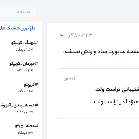
داغ ترین هشتگ های 
۱۳:۴۳ - ۸ آذر
#نهنگ_کریپتو
۱,۵۲۱ دیدگاه
فحه ساپورت میاد واردش نمیشه ،
#خبردان_کریپتو
۳۶۱ دیدگاه
۱۹ مهر
#کریپتو
شتیبانی تراست ولت
۱۸۱ دیدگاه
یزاد❗ در تراست ولت ...
#دسته_بندی_آموزش
۱۳۷ دیدگاه
#مجله_۱۲۷۵
۱۲۳ دیدگاه