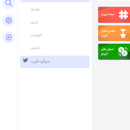
Open search panel
تازه ها
Open settings panel
خبری
آموزشی
login button
تحلیلی
میزگرد نااریب