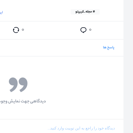
# مجله_کریپتو
این دید
۰
۰
پاسخ ها
دیدگاهی جهت نمایش وجود 