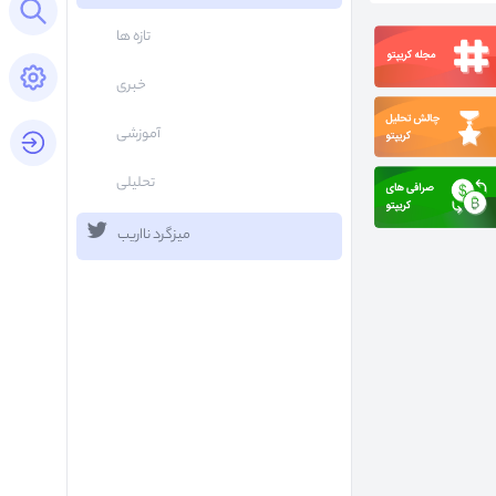
Open search panel
تازه ها
Open settings panel
خبری
آموزشی
login button
تحلیلی
میزگرد نااریب