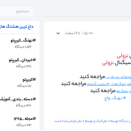
داغ ترین هشتگ های 
۱۵:۰۰ - ۲۸ اسفند
#نهنگ_کریپتو
۱,۵۲۱ دیدگاه
نزولی
#خبردان_کریپتو
سیگنال
نزولی
۳۶۱ دیدگاه
مراجعه کنید
#کریپتو
مراجعه کنید
هنگ ها در ۲۴ ساعت گذشته
۱۸۱ دیدگاه
مراجعه کنید
ای نهنگ ها
# نهنگ_واچ
#دسته_بندی_آموزش
۱۳۷ دیدگاه
#مجله_۱۲۷۵
گاه توسط ۰ نفر لایک و توسط ۰ نفر بازنشر شده است.
۱۲۳ دیدگاه