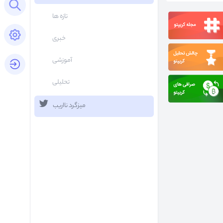
Open search panel
تازه ها
Open settings panel
خبری
آموزشی
login button
تحلیلی
میزگرد نااریب