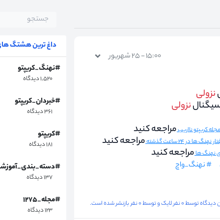
داغ ترین هشتگ های 
۱۵:۰۰ - ۲۵ شهریور
#نهنگ_کریپتو
۱,۵۲۰ دیدگاه
نزولی
#خبردان_کریپتو
سیگنال
نزولی
۳۶۱ دیدگاه
مراجعه کنید
#کریپتو
مراجعه کنید
هنگ ها در ۲۴ ساعت گذشته
۱۸۱ دیدگاه
مراجعه کنید
ای نهنگ ها
# نهنگ_واچ
#دسته_بندی_آموزش
۱۳۷ دیدگاه
#مجله_۱۲۷۵
گاه توسط ۰ نفر لایک و توسط ۰ نفر بازنشر شده است.
۱۲۳ دیدگاه