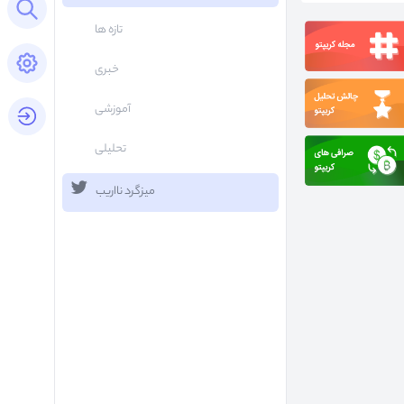
Open search panel
تازه ها
Open settings panel
خبری
آموزشی
login button
تحلیلی
میزگرد نااریب