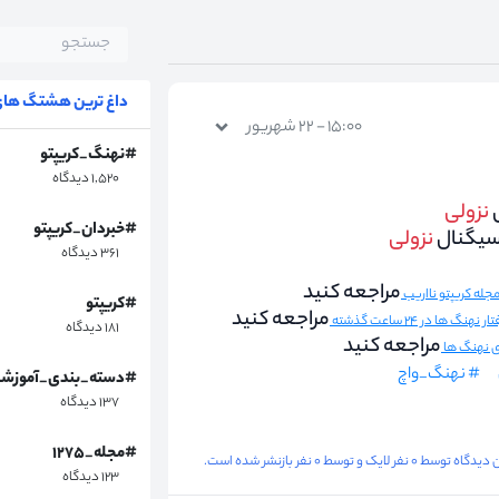
داغ ترین هشتگ های 
۱۵:۰۰ - ۲۲ شهریور
#نهنگ_کریپتو
۱,۵۲۰ دیدگاه
نزولی
#خبردان_کریپتو
سیگنال
نزولی
۳۶۱ دیدگاه
مراجعه کنید
#کریپتو
مراجعه کنید
هنگ ها در ۲۴ ساعت گذشته
۱۸۱ دیدگاه
مراجعه کنید
ای نهنگ ها
# نهنگ_واچ
#دسته_بندی_آموزش
۱۳۷ دیدگاه
#مجله_۱۲۷۵
گاه توسط ۰ نفر لایک و توسط ۰ نفر بازنشر شده است.
۱۲۳ دیدگاه