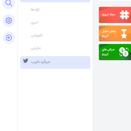
Open search panel
تازه ها
Open settings panel
خبری
آموزشی
login button
تحلیلی
میزگرد نااریب