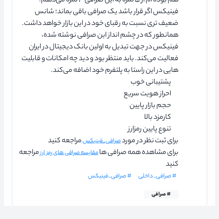
هم بوده ام از ۵ نمره به این صرافی ۳ نمره می‌دهم.
فینیکس اگر قرار باشد یک صرافی باقی بماند؛ شانس
ضعیف تری نسبت به رقبای خود در این بازار خواهد داشت.
همانطور که در چشم انداز این صرافی نوشته شده،
فینیکس در جهت تبدیل به اولین بانک دیجیتال در ایران
فعالیت می‌کند. باید منتظر بود و دید چه امکانات و قابلیت
هایی در این راستا به پلتفرم خود اضافه می‌کند.
پشتیبانی خوب
احراز هویت سریع
حجم بازار پایین
کارمزد بالا
تنوع پایین رمزارز
برای ثبت نظر در مورد
مراجعه کنید
صرافی_فینیکس
برای مشاهده همه صرافی ها
مراجعه
مقایسه صرافی های رمز ارز
کنید
# صرافی_داخلی
# صرافی_فینیکس
# صرافی