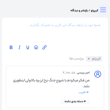
Togg
میزگرد کریپتو
/
بازنشر و دیدگاه
کریپتو
امیر رییسی
X_ray_۵۵
من فکر میکردم با شروع جنگ نرخ ارز بره بالا ولی اینطوری
نشد.
# نااریب
# دسته بندی نشده