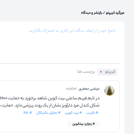
میزگرد کریپتو
/
بازنشر و دیدگاه
کریپتو
مرتضی جعفری
mjafari
شکل کندل مرد دارآویز نشان از یک روند ریزشی دارد. حمایت بعدی ۴۸۷۰۰ م
# نااریب
# بیت کوین
# تحلیل تکنیکال
# btc
# رمزارز-بیتکوین