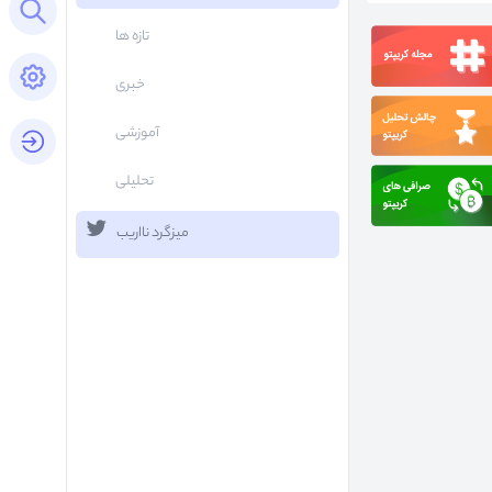
Open search panel
تازه ها
Open settings panel
خبری
آموزشی
login button
تحلیلی
میزگرد نااریب