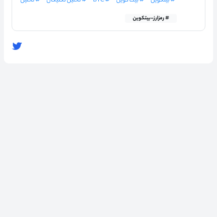
# بیتکوین
# بیت کوین
# BTC
# تحلیل تکنیکال
# تحلیل
# رمزارز-بیتکوین