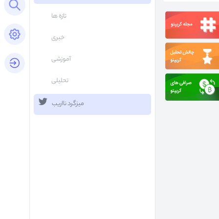
Open search panel
تازه ها
Open settings panel
خبری
آموزشی
login button
تحلیلی
میزگرد نااریب