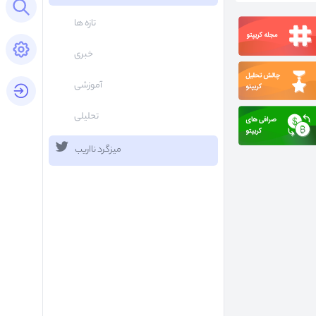
Open search panel
تازه ها
Open settings panel
خبری
آموزشی
login button
تحلیلی
میزگرد نااریب