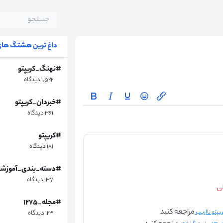
داغ ترین هشتگ های 
#نهنگ_کریپتو
۱,۵۲۲ دیدگاه
#خبردان_کریپتو
۳۶۱ دیدگاه
#کریپتو
۱۸۱ دیدگاه
#دسته_بندی_آموزش
۱۳۷ دیدگاه
لی
#مجله_۱۲۷۵
مراجعه کنید
۱۲۳ دیدگاه