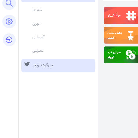
Open search panel
تازه ها
Open settings panel
خبری
آموزشی
login button
تحلیلی
میزگرد نااریب