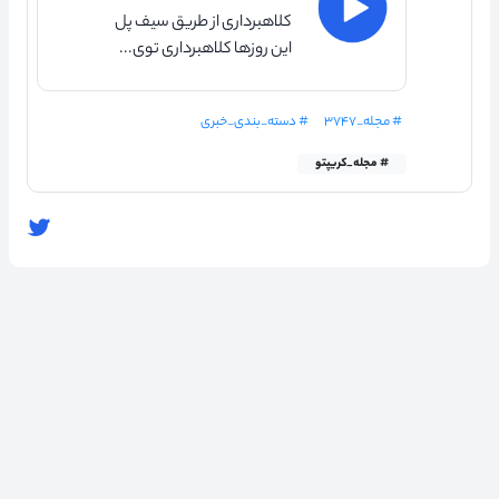
کلاهبرداری از طریق سیف پل
این روزها کلاهبرداری توی...
# مجله_۳۷۴۷
# دسته_بندی_خبری
# مجله_کریپتو