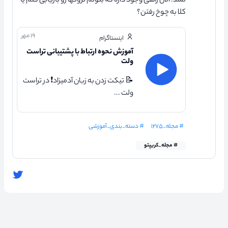
نشد. الان راهی وجود داره که بتونم ترونها رو بازیابی کنم یا
کلا به چوخ رفتن؟
۱۹ مهر
اینستاگرام
آموزش نحوه ارتباط با پشتیبانی تراست
ولت
📝 تیکت زدن به زبان آدمیزاد❗ در تراست
ولت ...
# مجله_۱۲۷۵
# دسته_بندی_آموزشی
# مجله_کریپتو