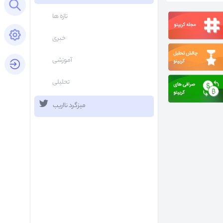
Open search panel
تازه ها
Open settings panel
خبری
آموزشی
login button
تحلیلی
میزگرد نااریب