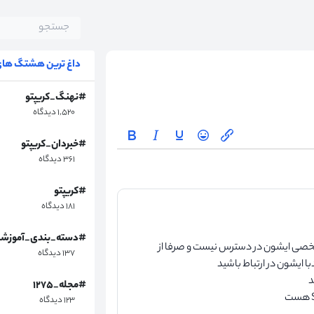
داغ ترین هشتگ های 
#نهنگ_کریپتو
۱,۵۲۰ دیدگاه
#خبردان_کریپتو
۳۶۱ دیدگاه
#کریپتو
۱۸۱ دیدگاه
#دسته_بندی_آموزش
Victor Rad هست و ایمیل شخصی ایشون در دسترس نیست و صرفا از
۱۳۷ دیدگاه
د
#مجله_۱۲۷۵
۱۲۳ دیدگاه