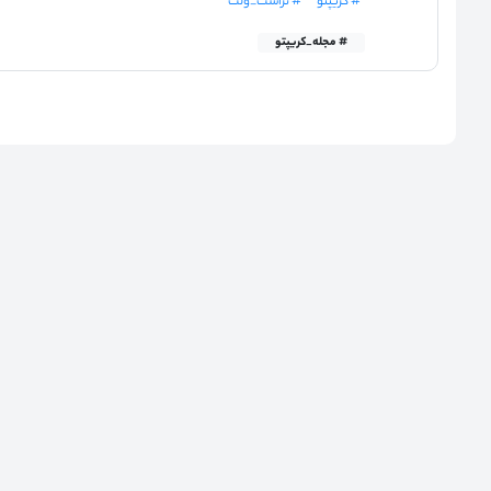
# کریپتو
# تراست_ولت
# مجله_کریپتو