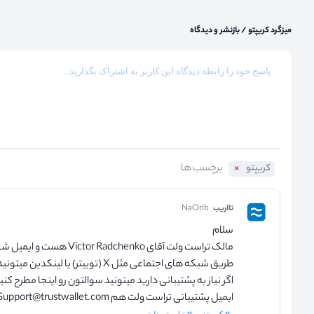
میزگرد کریپتو
/
بازنشر و دیدگاه
کریپتو
نااریب
NaOrib
سلام
مالک تراست ولت آقای chenko
طریق شبکه های اجتماعی مثل X (توییتر) یا لینکدین میتونیدبا ایشون در ارتباط باشید
اگر نیاز به پشتیبانی دارید میتونید سوالتون رو اینجا مطرح کنی
ایمیل پشتیبانی تراست ولت هم Support@trustwallet.com هست