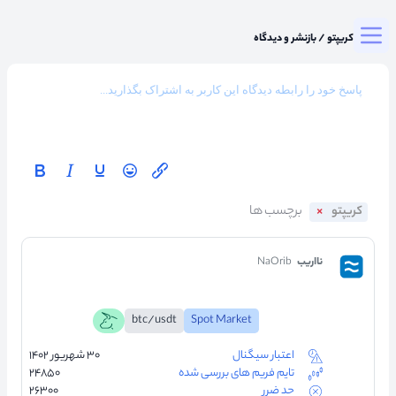
Togg
میزگرد کریپتو
/
بازنشر و دیدگاه
کریپتو
نااریب
NaOrib
btc/usdt
Spot Market
اعتبار سیگنال
۳۰ شهریور ۱۴۰۲
تایم فریم های بررسی شده
۲۴۸۵۰
حد ضرر
۲۶۳۰۰