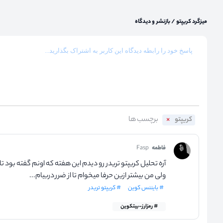
میزگرد کریپتو
/
بازنشر و دیدگاه
کریپتو
فاطمه
Fasp
آره تحلیل کریپتو تریدر رو دیدم این هفته که اونم گفته بود تا ۵۰۰ دلار میره بالا.
ولی من بیشتر ازین حرفا میخوام تا از ضرر دربیام...
# بایننس کوین
# کریپتو تریدر
# رمزارز-بیتکوین