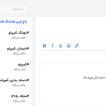
داغ ترین هشتگ های 
#نهنگ_کریپتو
۱,۵۲۱ دیدگاه
#خبردان_کریپتو
۳۶۱ دیدگاه
#کریپتو
۱۸۱ دیدگاه
#دسته_بندی_آموزش
۱۳۷ دیدگاه
#مجله_۱۲۷۵
۱۲۳ دیدگاه