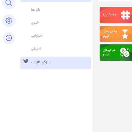
Open search panel
تازه ها
Open settings panel
خبری
آموزشی
login button
تحلیلی
میزگرد نااریب