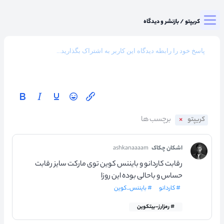
Togg
میزگرد کریپتو
/
بازنشر و دیدگاه
کریپتو
اشکان چکاک
ashkanaaaam
رقابت کاردانو و بایننس کوین توی مارکت سایز رقابت
حساس و باحالی بوده این روزا
# کاردانو
# بایننس_کوین
# رمزارز-بیتکوین