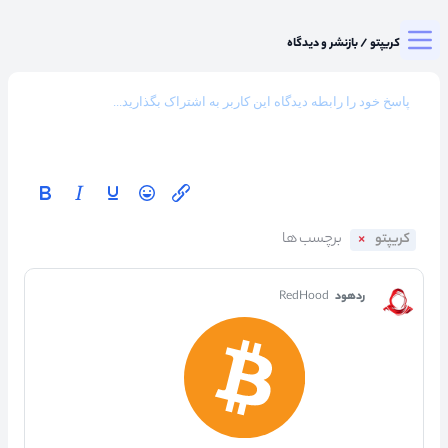
Togg
میزگرد کریپتو
/
بازنشر و دیدگاه
کریپتو
ردهود
RedHood