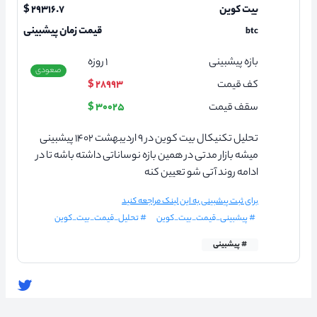
بیت کوین
۲۹۳۱۶.۷ $
قیمت زمان پیشبینی
btc
بازه پیشبینی
۱
روزه
صعودی
کف قیمت
۲۸۹۹۳ $
سقف قیمت
۳۰۰۲۵ $
تحلیل تکنیکال بیت کوین در ۹ اردیبهشت ۱۴۰۲ پیشبینی
میشه بازار مدتی در همین بازه نوساناتی داشته باشه تا در
ادامه روند آتی شو تعیین کنه
برای ثبت پیشبینی به این لینک مراجعه کنید
# پیشبینی_قیمت_بیت_کوین
# تحلیل_قیمت_بیت_کوین
# پیشبینی