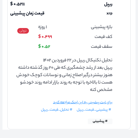
ریپل
۰.۵۲۱۱ $
قیمت زمان پیشبینی
xrp
بازه پیشبینی
۱
روزه
نزولی
کف قیمت
۰.۴۹۹ $
سقف قیمت
۰.۵۲ $
تحلیل تکنیکال ریپل در ۲۲ فروردین ۱۴۰۲
ریپل بعد از رشد چشمگیری که طی ۲۰ روز گذشته داشته
هنوز بیشتر درگیر اصلاح زمانی و نوسانات کوچک خودش
هست تا بالاخره با توجه به روند بازار ادامه روند خودشو
مشخص کنه
برای ثبت پیشبینی به این لینک مراجعه کنید
# پیشبینی_قیمت_ریپل
# تحلیل_قیمت_ریپل
# پیشبینی