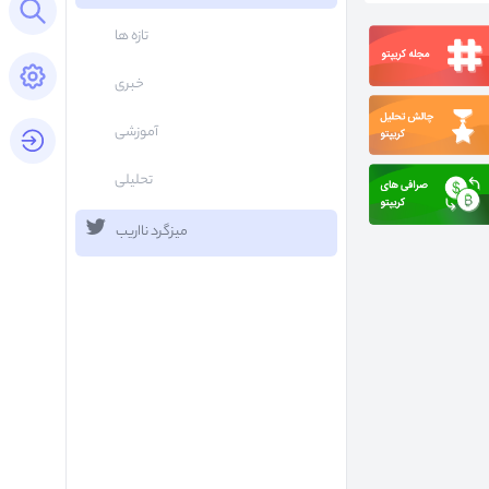
Open search panel
تازه ها
Open settings panel
خبری
آموزشی
login button
تحلیلی
میزگرد نااریب