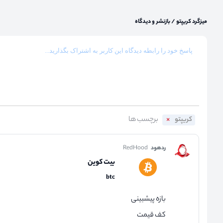
میزگرد کریپتو
/
بازنشر و دیدگاه
کریپتو
ردهود
RedHood
بیت کوین
btc
بازه پیشبینی
کف قیمت