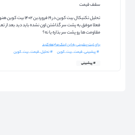
سقف قیمت
فعلا موفق به پشت سر گذاشتن اون نشده باید دید بعد از ت
مقاومت ها رو پشت سر بذاره یا نه؟
برای ثبت پیشبینی به این لینک مراجعه کنید
# پیشبینی_قیمت_بیت_کوین
# تحلیل_قیمت_بیت_کوین
# پیشبینی