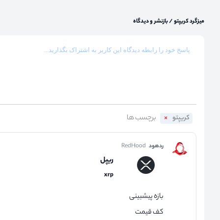
میزگرد کریپتو
/
بازنشر و دیدگاه
کریپتو
ردهود
RedHood
ریپل
xrp
بازه پیشبینی
کف قیمت