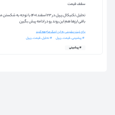
سقف قیمت
باقی ارزها هم این روند رو در ادامه پیش بگیرن
برای ثبت پیشبینی به این لینک مراجعه کنید
# پیشبینی_قیمت_ریپل
# تحلیل_قیمت_ریپل
# پیشبینی