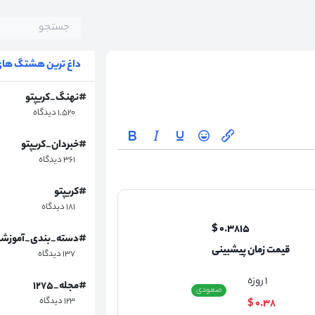
داغ ترین هشتگ های 
#نهنگ_کریپتو
۱,۵۲۰ دیدگاه
#خبردان_کریپتو
۳۶۱ دیدگاه
#کریپتو
۱۸۱ دیدگاه
۰.۳۸۱۵ $
#دسته_بندی_آموزش
قیمت زمان پیشبینی
۱۳۷ دیدگاه
۱
روزه
#مجله_۱۲۷۵
صعودی
۱۲۳ دیدگاه
۰.۳۸ $