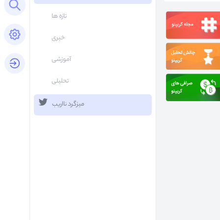
Open search panel
تازه ها
Open settings panel
خبری
آموزشی
login button
تحلیلی
میزگرد نااریب