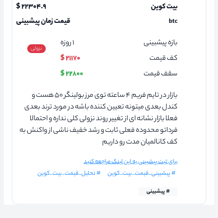
بیت کوین
۲۲۳۰۴.۹ $
قیمت زمان پیشبینی
btc
بازه پیشبینی
۱
روزه
نزولی
کف قیمت
۲۱۱۷۰ $
سقف قیمت
۲۲۸۰۰ $
بازار در تایم فریم ۴ ساعته توی مرز بولینگر ۵۰ هست و
کندل بعدی میتونه تعیین کننده باشه در مورد ترند بعدی
فعلا بازار نشانه ای از تغییر روند نزولی کلی نداره و احتمالا
فرداتو محدوده فعلی ثابت و رشد خفیف ناشی از واکنش به
کف کانالمیان مدت رو داریم
برای ثبت پیشبینی به این لینک مراجعه کنید
# پیشبینی_قیمت_بیت_کوین
# تحلیل_قیمت_بیت_کوین
# پیشبینی