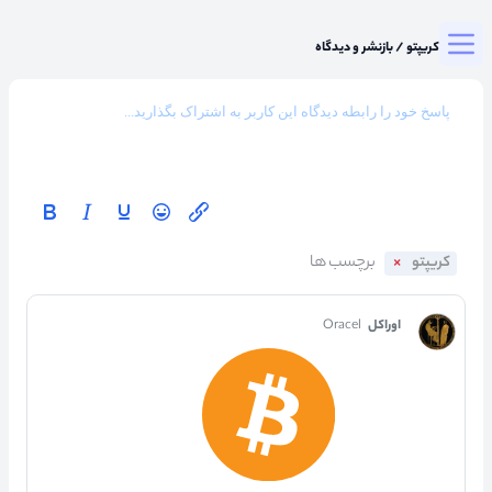
Togg
میزگرد کریپتو
/
بازنشر و دیدگاه
کریپتو
اوراکل
Oracel