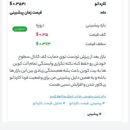
کاردانو
۰.۳۵۴۱ $
قیمت زمان پیشبینی
ada
بازه پیشبینی
۱
روزه
صعودی
کف قیمت
۰.۳۵ $
سقف قیمت
۰.۳۷۳ $
بازار بعد از ریزش تونست توی حمایت کف کانال سطوح
خودش رو حفظ کنه نکته تکراری وابستگی تمام آلت کوین
ها به بیت کوین باعث یشه همبستگی زیادی بین این بازار ها
باشه و به همین دلیل پیشبینی من برای وضعیت فردا کاردانو
ریکاور شدن و افزایش نسبی هست
برای ثبت پیشبینی به این لینک مراجعه کنید
# پیشبینی_قیمت_کاردانو
# تحلیل_قیمت_کاردانو
# پیشبینی