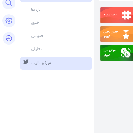
Open search panel
تازه ها
Open settings panel
خبری
آموزشی
login button
تحلیلی
میزگرد نااریب