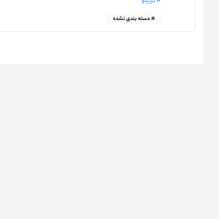
# کریپتو
# دسته بندی نشده