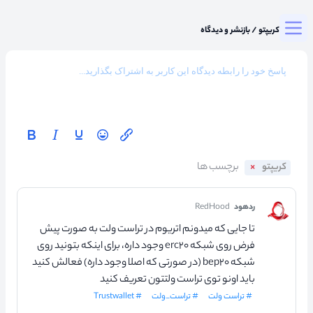
Togg
میزگرد کریپتو
/
بازنشر و دیدگاه
کریپتو
ردهود
RedHood
تا جایی که میدونم اتریوم در تراست ولت به صورت پیش
فرض روی شبکه erc۲۰ وجود داره، برای اینکه بتونید روی
شبکه bep۲۰ (در صورتی که اصلا وجود داره) فعالش کنید
باید اونو توی تراست ولتتون تعریف کنید
# تراست ولت
# تراست_ولت
# Trustwallet