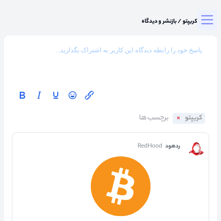
Togg
میزگرد کریپتو
/
بازنشر و دیدگاه
کریپتو
ردهود
RedHood