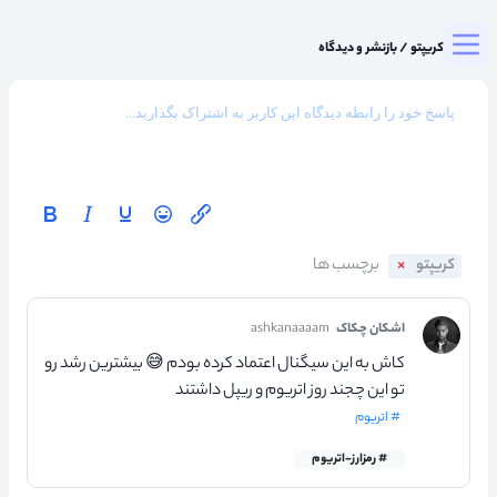
Togg
میزگرد کریپتو
/
بازنشر و دیدگاه
کریپتو
اشکان چکاک
ashkanaaaam
کاش به این سیگنال اعتماد کرده بودم 😅 بیشترین رشد رو
تو این چجند روز اتریوم و ریپل داشتند
# اتریوم
# رمزارز-اتریوم