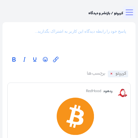
Togg
میزگرد کریپتو
/
بازنشر و دیدگاه
کریپتو
ردهود
RedHood