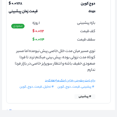
دوج کوین
۰.۰۷۲۸ $
قیمت زمان پیشبینی
doge
بازه پیشبینی
۱
روزه
صعودی
کف قیمت
۰.۰۷۲ $
سقف قیمت
۰.۰۷۴ $
توی مسیر میان مدت خلل خاصی پیش نیومده اما مسیر
کوتاه مدت نزولی بوده، پیش بینی میکنم ترند تا فردا
صعودی خفیف باشه و انتظار سوپرایز خاصی در بازار فردا
ندارم
برای ثبت پیشبینی به این لینک مراجعه کنید
# پیشبینی_قیمت_دوج_کوین
# تحلیل_قیمت_دوج_کوین
# پیشبینی