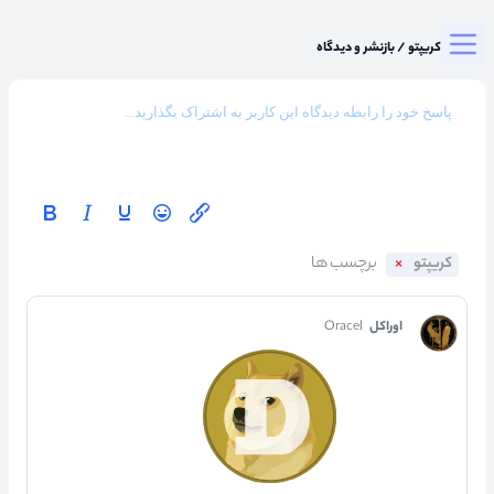
Togg
میزگرد کریپتو
/
بازنشر و دیدگاه
کریپتو
اوراکل
Oracel